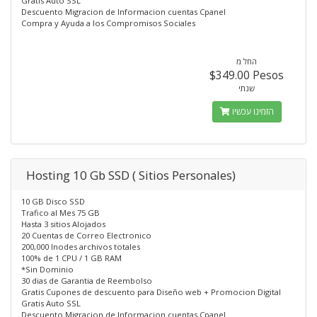
Gratis Auto SSL
Descuento Migracion de Informacion cuentas Cpanel
Compra y Ayuda a los Compromisos Sociales
החל מ
$349.00 Pesos
שנתי
הזמינו עכשיו
Hosting 10 Gb SSD ( Sitios Personales)
10 GB Disco SSD
Trafico al Mes 75 GB
Hasta 3 sitios Alojados
20 Cuentas de Correo Electronico
200,000 Inodes archivos totales
100% de 1 CPU / 1 GB RAM
*Sin Dominio
30 dias de Garantia de Reembolso
Gratis Cupones de descuento para Diseño web + Promocion Digital
Gratis Auto SSL
Descuento Migracion de Informacion cuentas Cpanel