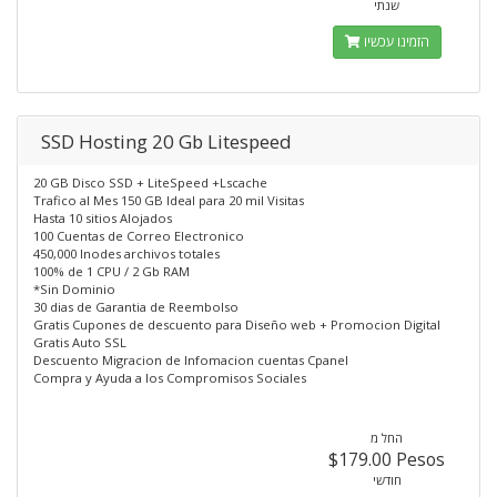
שנתי
הזמינו עכשיו
SSD Hosting 20 Gb Litespeed
20 GB Disco SSD + LiteSpeed +Lscache
Trafico al Mes 150 GB Ideal para 20 mil Visitas
Hasta 10 sitios Alojados
100 Cuentas de Correo Electronico
450,000 Inodes archivos totales
100% de 1 CPU / 2 Gb RAM
*Sin Dominio
30 dias de Garantia de Reembolso
Gratis Cupones de descuento para Diseño web + Promocion Digital
Gratis Auto SSL
Descuento Migracion de Infomacion cuentas Cpanel
Compra y Ayuda a los Compromisos Sociales
החל מ
$179.00 Pesos
חודשי