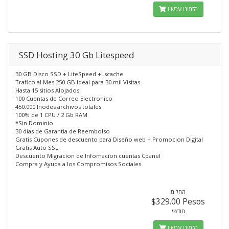
הזמינו עכשיו
SSD Hosting 30 Gb Litespeed
30 GB Disco SSD + LiteSpeed +Lscache
Trafico al Mes 250 GB Ideal para 30 mil Visitas
Hasta 15 sitios Alojados
100 Cuentas de Correo Electronico
450,000 Inodes archivos totales
100% de 1 CPU / 2 Gb RAM
*Sin Dominio
30 dias de Garantia de Reembolso
Gratis Cupones de descuento para Diseño web + Promocion Digital
Gratis Auto SSL
Descuento Migracion de Infomacion cuentas Cpanel
Compra y Ayuda a los Compromisos Sociales
החל מ
$329.00 Pesos
חודשי
הזמינו עכשיו