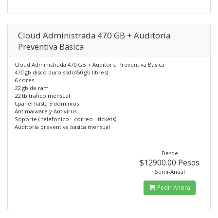
Cloud Administrada 470 GB + Auditoría
Preventiva Basica
Cloud Administrada 470 GB + Auditoría Preventiva Basica
470 gb disco duro ssd (450 gb libres)
6 cores
22 gb de ram
22 tb trafico mensual
Cpanel hasta 5 dominios
Antimalware y Antivirus
Soporte ( telefonico - correo - tickets)
Auditoria preventiva basica mensual
Desde
$12900.00 Pesos
Semi-Anual
Pedir Ahora