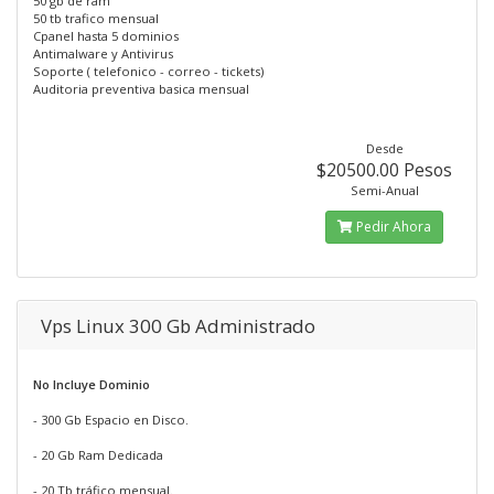
50 gb de ram
50 tb trafico mensual
Cpanel hasta 5 dominios
Antimalware y Antivirus
Soporte ( telefonico - correo - tickets)
Auditoria preventiva basica mensual
Desde
$20500.00 Pesos
Semi-Anual
Pedir Ahora
Vps Linux 300 Gb Administrado
No Incluye Dominio
- 300 Gb Espacio en Disco.
- 20 Gb Ram Dedicada
- 20 Tb tráfico mensual.