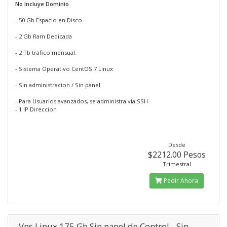
No Incluye Dominio
- 50 Gb Espacio en Disco.
- 2 Gb Ram Dedicada
- 2 Tb tráfico mensual.
- Sistema Operativo CentOS 7 Linux
- Sin administracion / Sin panel
- Para Usuarios avanzados, se administra via SSH
- 1 IP Direccion
Desde
$2212.00 Pesos
Trimestral
Pedir Ahora
Vps Linux 175 Gb Sin panel de Control - Sin