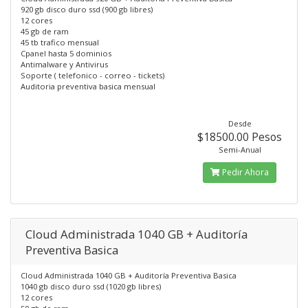
920 gb disco duro ssd (900 gb libres)
12 cores
45 gb de ram
45 tb trafico mensual
Cpanel hasta 5 dominios
Antimalware y Antivirus
Soporte ( telefonico - correo - tickets)
Auditoria preventiva basica mensual
Desde
$18500.00 Pesos
Semi-Anual
Pedir Ahora
Cloud Administrada 1040 GB + Auditoría
Preventiva Basica
Cloud Administrada 1040 GB + Auditoría Preventiva Basica
1040 gb disco duro ssd (1020 gb libres)
12 cores