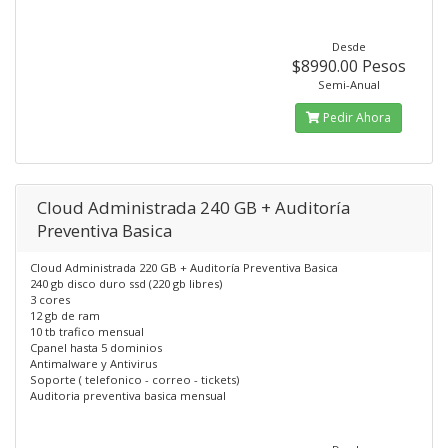
Desde
$8990.00 Pesos
Semi-Anual
Pedir Ahora
Cloud Administrada 240 GB + Auditoría
Preventiva Basica
Cloud Administrada 220 GB + Auditoría Preventiva Basica
240 gb disco duro ssd (220 gb libres)
3 cores
12 gb de ram
10 tb trafico mensual
Cpanel hasta 5 dominios
Antimalware y Antivirus
Soporte ( telefonico - correo - tickets)
Auditoria preventiva basica mensual