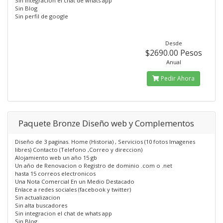
Sin integracion el chat de whats app
Sin Blog
Sin perfil de google
Desde
$2690.00 Pesos
Anual
Pedir Ahora
Paquete Bronze Diseño web y Complementos
Diseño de 3 paginas. Home (Historia) , Servicios (10 fotos Imagenes
libres) Contacto (Telefono ,Correo y direccion)
Alojamiento web un año 15 gb
Un año de Renovacion o Registro de dominio .com o .net
hasta 15 correos electronicos
Una Nota Comercial En un Medio Destacado
Enlace a redes sociales (facebook y twitter)
Sin actualizacion
Sin alta buscadores
Sin integracion el chat de whats app
Sin Blog