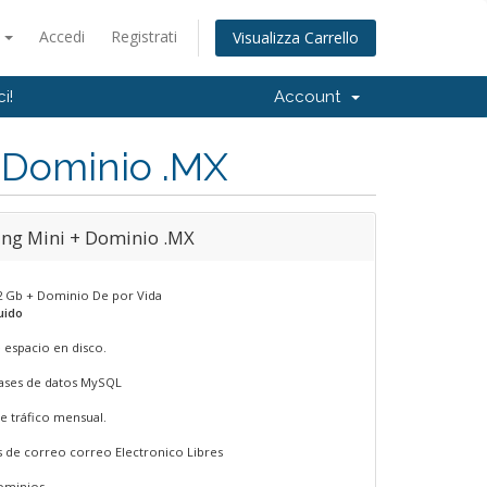
o
Accedi
Registrati
Visualizza Carrello
i!
Account
 Dominio .MX
ing Mini + Dominio .MX
2 Gb + Dominio De por Vida
luido
e espacio en disco.
Bases de datos MySQL
de tráfico mensual.
s de correo correo Electronico Libres
ominios