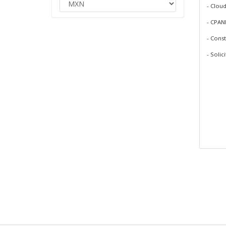
- Clou
- CPAN
- Cons
- Solic