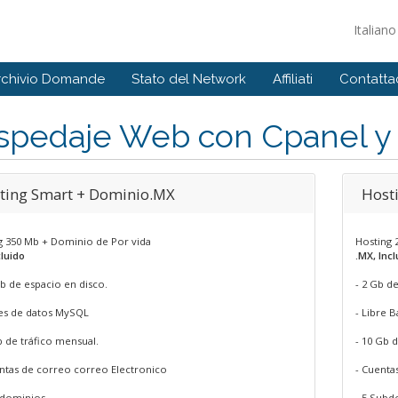
Italian
rchivio Domande
Stato del Network
Affiliati
Contattac
spedaje Web con Cpanel y
ting Smart + Dominio.MX
Host
g 350 Mb + Dominio de Por vida
Hosting 
luido
.MX, Inc
b de espacio en disco.
- 2 Gb d
ses de datos MySQL
- Libre 
b de tráfico mensual.
- 10 Gb 
entas de correo correo Electronico
- Cuenta
bdominios
- 5 Subd