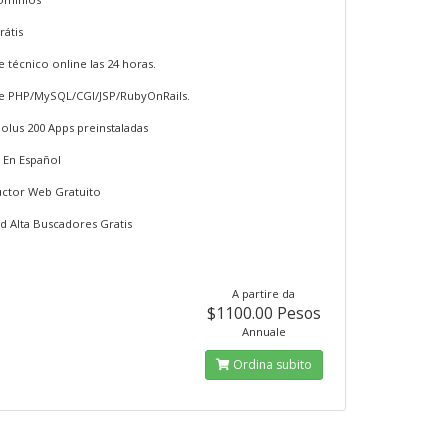
rátis
e técnico online las 24 horas.
e PHP/MySQL/CGI/JSP/RubyOnRails.
uolus 200 Apps preinstaladas
 En Español
uctor Web Gratuito
ud Alta Buscadores Gratis
A partire da
$1100.00 Pesos
Annuale
Ordina subito