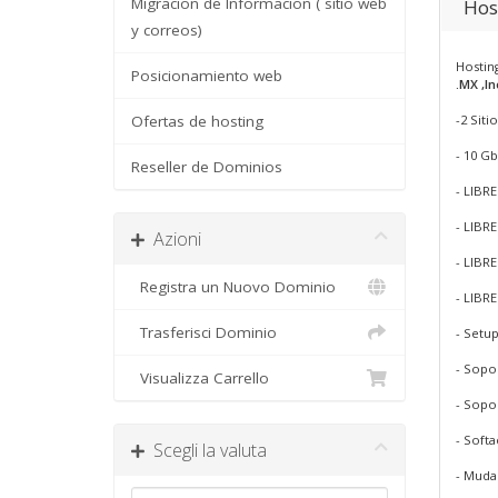
Migracion de Informacion ( sitio web
Hos
y correos)
Hostin
Posicionamiento web
.MX ,In
Ofertas de hosting
-2 Siti
- 10 Gb
Reseller de Dominios
- LIBRE
- LIBR
Azioni
- LIBR
Registra un Nuovo Dominio
- LIBR
Trasferisci Dominio
- Setup
- Sopor
Visualizza Carrello
- Sopo
- Softa
Scegli la valuta
- Muda