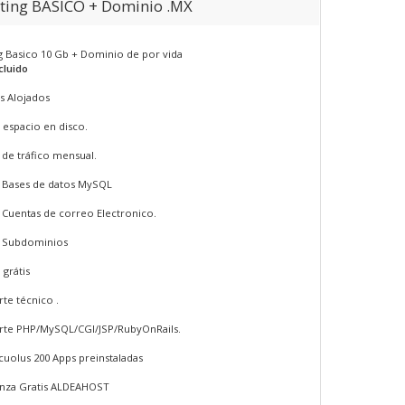
ting BASICO + Dominio .MX
g Basico 10 Gb + Dominio de por vida
cluido
os Alojados
 espacio en disco.
 de tráfico mensual.
E Bases de datos MySQL
E Cuentas de correo Electronico.
E Subdominios
 grátis
te técnico .
rte PHP/MySQL/CGI/JSP/RubyOnRails.
cuolus 200 Apps preinstaladas
nza Gratis ALDEAHOST