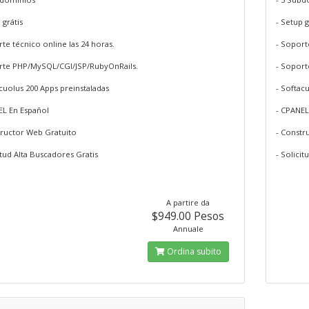
 grátis
- Setup g
te técnico online las 24 horas.
- Soport
rte PHP/MySQL/CGI/JSP/RubyOnRails.
- Soport
cuolus 200 Apps preinstaladas
- Softac
EL En Español
- CPANEL
tructor Web Gratuito
- Constr
itud Alta Buscadores Gratis
- Solicit
A partire da
$949.00 Pesos
Annuale
Ordina subito