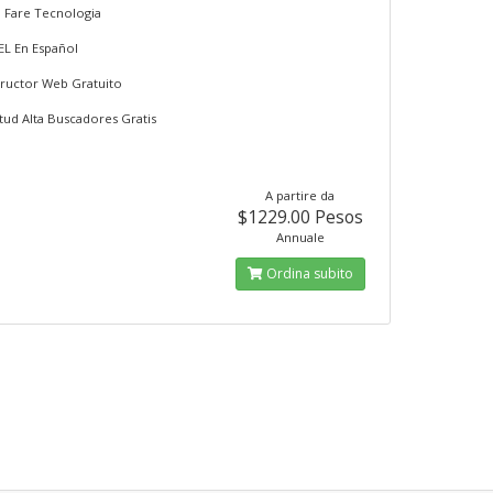
d Fare Tecnologia
EL En Español
tructor Web Gratuito
itud Alta Buscadores Gratis
A partire da
$1229.00 Pesos
Annuale
Ordina subito