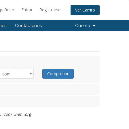
spañol
Entrar
Registrarse
Ver Carrito
ones
Contáctenos
Cuenta
Comprobar
 .com, .net, .org