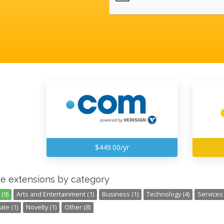
$449.00/yr
e extensions by category
(9)
Arts and Entertainment (1)
Business (1)
Technology (4)
Services 
ate (1)
Novelty (1)
Other (8)