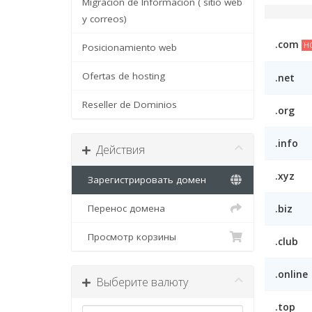
Migracion de Informacion ( sitio web
y correos)
.com
H
Posicionamiento web
Ofertas de hosting
.net
Reseller de Dominios
.org
.info
Действия
.xyz
Зарегистрировать домен
Перенос домена
.biz
Просмотр корзины
.club
.online
Выберите валюту
.top