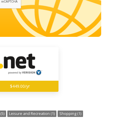
$449.00/yr
(5)
Leisure and Recreation (1)
Shopping (1)