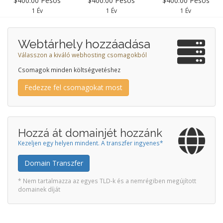
$400.00 Pesos
$400.00 Pesos
$400.00 Pesos
1 Év
1 Év
1 Év
Webtárhely hozzáadása
Válasszon a kiváló webhosting csomagokból
Csomagok minden költségvetéshez
Fedezze fel csomagokat most
Hozzá át domainjét hozzánk
Kezeljen egy helyen mindent. A transzfer ingyenes*
Domain Transzfer
* Nem tartalmazza az egyes TLD-k és a nemrégiben megújított
domainek díját