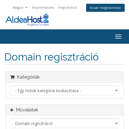
Magyar
Bejelentkezés
Regisztráció
Kosár megtekintése
Váltá
a
navig
Domain regisztráció
Kategóriák
Műveletek