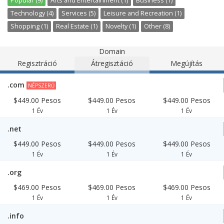
Popular (9)
Arts and Entertainment (1)
Business (1)
Technology (4)
Services (5)
Leisure and Recreation (1)
Shopping (1)
Real Estate (1)
Novelty (1)
Other (8)
Domain
Regisztráció
Átregisztáció
Megújítás
.com
NÉPSZERŰ
$449.00 Pesos
$449.00 Pesos
$449.00 Pesos
1 Év
1 Év
1 Év
.net
$449.00 Pesos
$449.00 Pesos
$449.00 Pesos
1 Év
1 Év
1 Év
.org
$469.00 Pesos
$469.00 Pesos
$469.00 Pesos
1 Év
1 Év
1 Év
.info