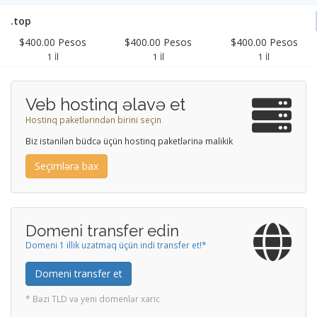
.top
$400.00 Pesos
$400.00 Pesos
$400.00 Pesos
1 İl
1 İl
1 İl
Veb hostinq əlavə et
Hostinq paketlərindən birini seçin
Biz istənilən büdcə üçün hostinq paketlərinə malikik
Seçimlərə bax
Domeni transfer edin
Domeni 1 illik uzatmaq üçün indi transfer et!*
Domeni transfer et
* Bəzi TLD və yeni domenlər xaric