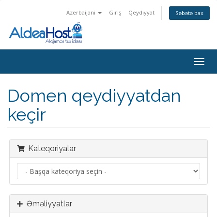
Azerbaijani
Giriş
Qeydiyyat
Səbətə bax
Naviq
keçid
Domen qeydiyyatdan
keçir
Kateqoriyalar
Əməliyyatlar