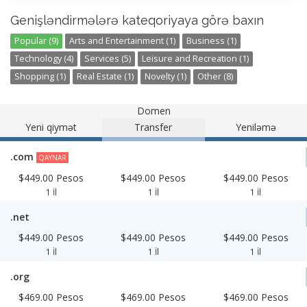
Genişləndirmələrə kateqoriyaya görə baxın
Popular (9)
Arts and Entertainment (1)
Business (1)
Technology (4)
Services (5)
Leisure and Recreation (1)
Shopping (1)
Real Estate (1)
Novelty (1)
Other (8)
Domen
Yeni qiymət
Transfer
Yeniləmə
.com
QAYNAR
$449.00 Pesos
$449.00 Pesos
$449.00 Pesos
1 İl
1 İl
1 İl
.net
$449.00 Pesos
$449.00 Pesos
$449.00 Pesos
1 İl
1 İl
1 İl
.org
$469.00 Pesos
$469.00 Pesos
$469.00 Pesos